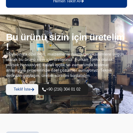
Hemen Teklif Al
Bu ürünü sizin için üretelim
!
İhtiyacınıza özel ölçü, malzeme ve teknik gereksinimlere uygun
olarak bu ürünü sizin için üretiyoruz. Furkan Torna olarak;
yüksek hassasiyet, kaliteli işçilik ve zamanında teslimat
anlayışıyla projelerinize özel çözümler sunuyoruz. Teknik
detayları paylaşın, üretim sürecini başlatalım.
Teklif İste
+90 (216) 304 01 02