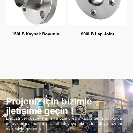
150LB Kaynak Boyunlu
900LB Lap Joint
Projeniz için bizimle
iletişime geçin !
Endüstriyel çözümlerimiz ve özel üretim kapasitemiz hakkında
detaylı bilgi almak, teklif istemek veya teknik destek için uzman
ekibimizle görüşün.