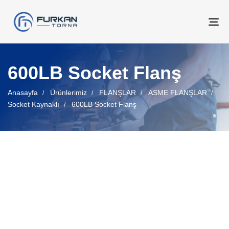
Tog
nav
600LB Socket Flanş
Anasayfa
Ürünlerimiz
FLANŞLAR
ASME FLANŞLAR
Socket Kaynaklı
600LB Socket Flanş