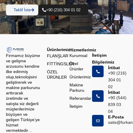
Teklif İste
+90 (216) 304 01 02
Ürünlerimiz
Hizmetlerimiz
İletişim
Firmamız büyüme
Kurumsal
FLANŞLAR
ve gelişme
Bilgilerimiz
Özel
FİTTİNGSLER
arzusunu kendine
İrtibat
Ürünler
ilke edinmiş
ÖZEL
+90 (216)
olup,teknolojisini
Ürünlerimiz
ÜRÜNLER
304 01
geliştirerek ve
Makine
02
makine parkurunu
Parkuru
İrtibat
arttırarak
+90 (544)
üretimde ve
Referanslar
satışta siz değerli
839 03
İletişim
müşterilerimize
04
büyüyen ve
E-Posta
gelişen Türkiye’ye
satis@furka
hizmet
vermektedir…