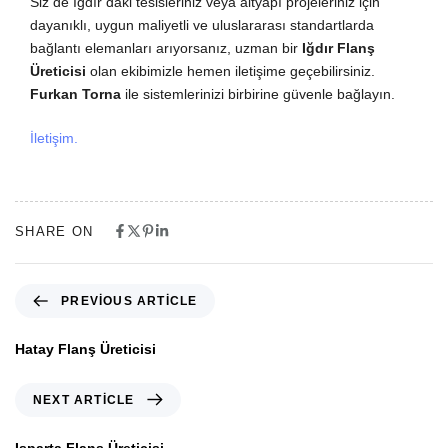
Siz de Iğdır’daki tesisleriniz veya altyapı projeleriniz için
dayanıklı, uygun maliyetli ve uluslararası standartlarda
bağlantı elemanları arıyorsanız, uzman bir
Iğdır Flanş
Üreticisi
olan ekibimizle hemen iletişime geçebilirsiniz.
Furkan Torna
ile sistemlerinizi birbirine güvenle bağlayın.
İletişim.
SHARE ON
PREVIOUS ARTICLE
Hatay Flanş Üreticisi
NEXT ARTICLE
Isparta Flanş Üreticisi