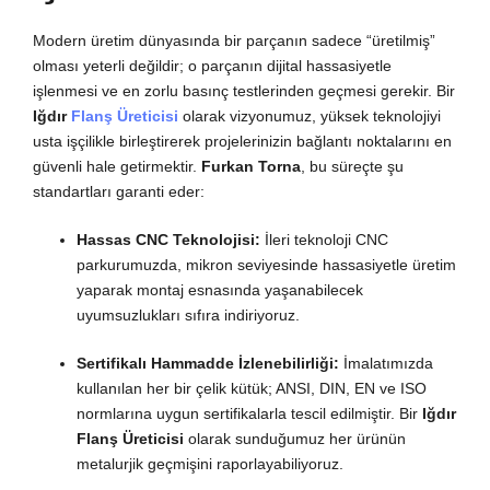
Modern üretim dünyasında bir parçanın sadece “üretilmiş”
olması yeterli değildir; o parçanın dijital hassasiyetle
işlenmesi ve en zorlu basınç testlerinden geçmesi gerekir. Bir
Iğdır
Flanş Üreticisi
olarak vizyonumuz, yüksek teknolojiyi
usta işçilikle birleştirerek projelerinizin bağlantı noktalarını en
güvenli hale getirmektir.
Furkan Torna
, bu süreçte şu
standartları garanti eder:
Hassas CNC Teknolojisi:
İleri teknoloji CNC
parkurumuzda, mikron seviyesinde hassasiyetle üretim
yaparak montaj esnasında yaşanabilecek
uyumsuzlukları sıfıra indiriyoruz.
Sertifikalı Hammadde İzlenebilirliği:
İmalatımızda
kullanılan her bir çelik kütük; ANSI, DIN, EN ve ISO
normlarına uygun sertifikalarla tescil edilmiştir. Bir
Iğdır
Flanş Üreticisi
olarak sunduğumuz her ürünün
metalurjik geçmişini raporlayabiliyoruz.