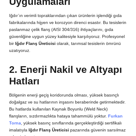
Uygulamaları
Iğdır’ın verimli topraklarından çıkan ürünlerin işlendiği gıda
fabrikalarında hijyen ve korozyon direnci esastır. Bu tesislerin
paslanmaz çelik flanş (AISI 304/316) ihtiyaçlarını, gıda
güvenliğine uygun yüzey kalitesiyle karşılıyoruz. Profesyonel
bir
Iğdır Flanş Üreticisi
olarak, tarımsal tesislerin ömrünü
uzatıyoruz.
2. Enerji Nakil ve Altyapı
Hatları
Bölgenin enerji geçiş koridorunda olması, yüksek basınçlı
doğalgaz ve su hatlarının inşasını beraberinde getirmektedir.
Bu hatlarda kullanılan Kaynak Boyunlu (Weld Neck)
flanşların, sızdırmazlıkta hataya tahammülü yoktur.
Furkan
Torna
, yüksek basınç sınıflarında gerçekleştirdiği sertifikalı
imalatıyla
Iğdır Flanş Üreticisi
pazarında güvenin sarsılmaz