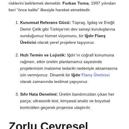
risklerini belirlemek demektir.
Furkan Torna
, 1997 yılından
beri “önce kalite” ilkesiyle hareket etmektedir.
Kurumsal Referans Gücü:
Tüpraş, İgdaş ve Ereğli
Demir Çelik gibi Türkiye’nin dev sanayi kuruluşlarına
sunduğumuz hizmet vizyonunu, bir
Iğdır Flanş
Üreticisi
olarak yerel projelere taşıyoruz.
Hızlı Termin ve Lojistik:
Iğdır’ın coğrafi konumuna
rağmen, etkin üretim planlamamız sayesinde
projelerinizin malzeme tedariki nedeniyle aksamasına
izin vermiyoruz. Dinamik bir
Iğdır
Flanş Üreticisi
olarak zamanında teslimat yapıyoruz.
Sıfır Hata Denetimi:
Üretim bandımızdan çıkan her
parça; ultrasonik test, kimyasal analiz ve boyutsal
kontrolden geçerek projenize ulaştırılır.
Zorlu Çevresel