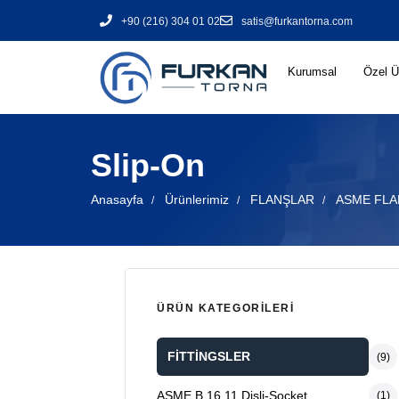
+90 (216) 304 01 02
satis@furkantorna.com
Kurumsal
Özel Ü
Slip-On
Anasayfa
Ürünlerimiz
FLANŞLAR
ASME FLA
ÜRÜN KATEGORILERI
FİTTİNGSLER
(9)
ASME B.16.11 Dişli-Socket
(1)