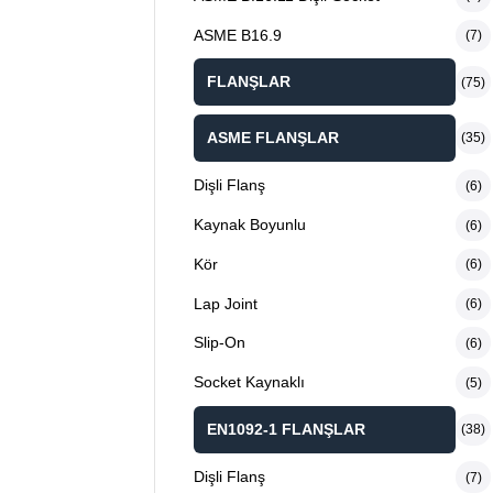
ASME B16.9
(7)
FLANŞLAR
(75)
ASME FLANŞLAR
(35)
Dişli Flanş
(6)
Kaynak Boyunlu
(6)
Kör
(6)
Lap Joint
(6)
Slip-On
(6)
Socket Kaynaklı
(5)
EN1092-1 FLANŞLAR
(38)
Dişli Flanş
(7)