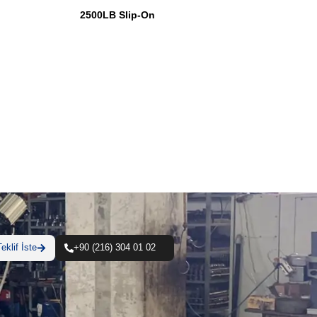
2500LB Slip-On
eklif İste
+90 (216) 304 01 02