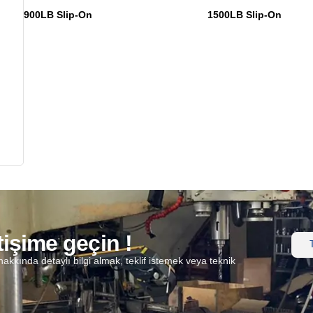
900LB Slip-On
1500LB Slip-On
etişime geçin !
T
akkında detaylı bilgi almak, teklif istemek veya teknik