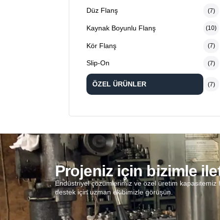
Düz Flanş
(7)
Kaynak Boyunlu Flanş
(10)
Kör Flanş
(7)
Slip-On
(7)
ÖZEL ÜRÜNLER
(7)
Projeniz için bizimle il
Endüstriyel çözümlerimiz ve özel üretim kapasitemiz h
destek için uzman ekibimizle görüşün.